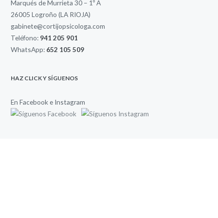
Marqués de Murrieta 30 – 1º A
26005 Logroño (LA RIOJA)
gabinete@cortijopsicologa.com
Teléfono:
941 205 901
WhatsApp:
652 105 509
HAZ CLICK Y SÍGUENOS
En Facebook e Instagram
TU PRIVACIDAD ES LO PRIMERO
Política de Privacidad
Qué cookies utilizamos y porqué